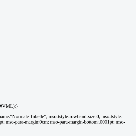
lt#VML);}
me:"Normale Tabelle"; mso-tstyle-rowband-size:0; mso-tstyle-
5.4pt; mso-para-margin:0cm; mso-para-margin-bottom:.0001pt; mso-