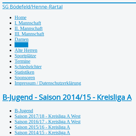
SG Bödefeld/Henne-Rartal
Home
I. Mannschaft
II. Mannschaft
III. Mannschaft
Damen
Jugend
Alte Herren
Sportplätze
Termine
Schiedsrichter
Statistiken
Sponsoren
Impressum / Datenschutzerklärung
B-Jugend - Saison 2014/15 - Kreisliga A
B-Jugend
Saison 2017/18 - Kreisliga A West
Saison 2016/17 - Kreisliga A West
Saison 2015/16 - Kreisliga A
Saison 2014/15 - Kreisliga A