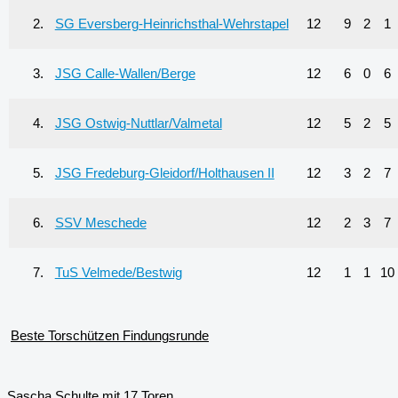
2.
SG Eversberg-Heinrichsthal-Wehrstapel
12
9
2
1
3.
JSG Calle-Wallen/Berge
12
6
0
6
4.
JSG Ostwig-Nuttlar/Valmetal
12
5
2
5
5.
JSG Fredeburg-Gleidorf/Holthausen II
12
3
2
7
6.
SSV Meschede
12
2
3
7
7.
TuS Velmede/Bestwig
12
1
1
10
Beste Torschützen Findungsrunde
Sascha Schulte mit 17 Toren