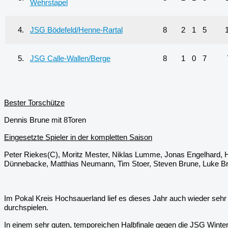
Wehrstapel
4.
JSG Bödefeld/Henne-Rartal
8
2
1
5
5.
JSG Calle-Wallen/Berge
8
1
0
7
Bester Torschütze
Dennis Brune mit 8Toren
Eingesetzte Spieler in der kompletten Saison
Peter Riekes(C), Moritz Mester, Niklas Lumme, Jonas Engelhard, H
Dünnebacke, Matthias Neumann, Tim Stoer, Steven Brune, Luke B
Im Pokal Kreis Hochsauerland lief es
dieses Jahr auch wieder
sehr 
durchspielen.
In einem sehr guten, temporeichen Halbfinale gegen die JSG Winter