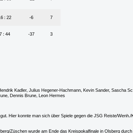
16 : 22
-6
7
7 : 44
-37
3
endrik Kadler, Julius Hegener-Hachmann, Kevin Sander, Sascha Schul
rune, Dennis Brune, Leon Hermes
gut. Hier konnte man sich über Spiele gegen die JSG Reiste/Wenh./K
berg/Züschen wurde am Ende das Kreispokalfinale in Olsberg durch e