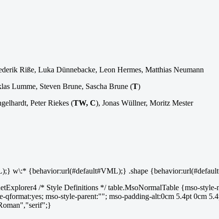
rederik Riße, Luka Dünnebacke, Leon Hermes, Matthias Neumann
Niklas Lumme, Steven Brune, Sascha Brune (
T
)
gelhardt, Peter Riekes (
TW, C
), Jonas Wüllner, Moritz Mester
L);} w\:* {behavior:url(#default#VML);} .shape {behavior:url(#defau
xplorer4 /* Style Definitions */ table.MsoNormalTable {mso-style-na
yle-qformat:yes; mso-style-parent:""; mso-padding-alt:0cm 5.4pt 0cm 
Roman","serif";}