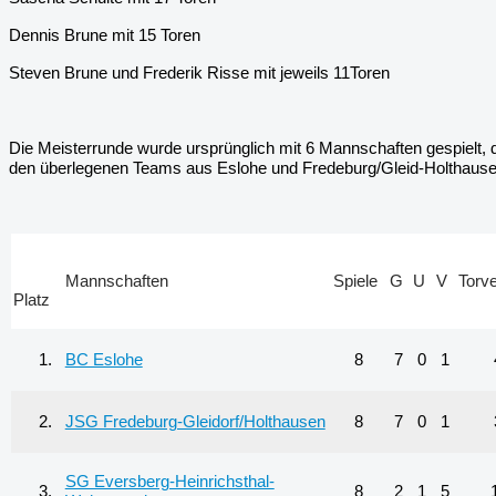
Dennis Brune mit 15 Toren
Steven Brune und Frederik Risse mit jeweils 11Toren
Die Meisterrunde wurde ursprünglich mit 6 Mannschaften gespielt, 
den überlegenen Teams aus Eslohe und Fredeburg/Gleid-Holthausen 
Mannschaften
Spiele
G
U
V
Torve
Platz
1.
BC Eslohe
8
7
0
1
2.
JSG Fredeburg-Gleidorf/Holthausen
8
7
0
1
SG Eversberg-Heinrichsthal-
3.
8
2
1
5