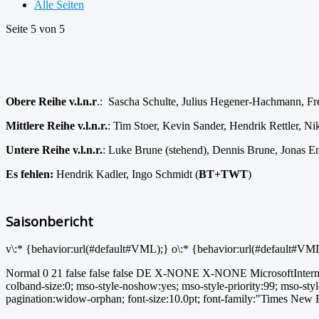
Alle Seiten
Seite 5 von 5
Obere Reihe v.l.n.r
.:
Sascha Schulte, Julius Hegener-Hachmann, F
Mittlere Reihe v.l.n.r.
: Tim Stoer, Kevin Sander, Hendrik Rettler, 
Untere Reihe v.l.n.r.
: Luke Brune (stehend), Dennis Brune, Jonas En
Es fehlen:
Hendrik Kadler, Ingo Schmidt (
BT+TWT
)
Saisonbericht
v\:* {behavior:url(#default#VML);} o\:* {behavior:url(#default#VM
Normal 0 21 false false false DE X-NONE X-NONE MicrosoftInternetE
colband-size:0; mso-style-noshow:yes; mso-style-priority:99; mso-st
pagination:widow-orphan; font-size:10.0pt; font-family:"Times New 