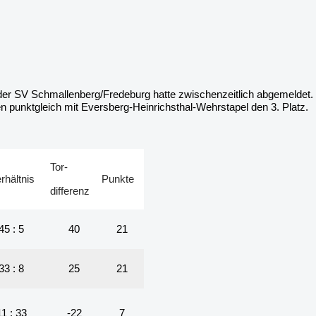
der SV Schmallenberg/Fredeburg hatte zwischenzeitlich abgemeldet. H
punktgleich mit Eversberg-Heinrichsthal-Wehrstapel den 3. Platz.
Tor-
rhältnis
Punkte
differenz
45 : 5
40
21
33 : 8
25
21
11 : 33
-22
7