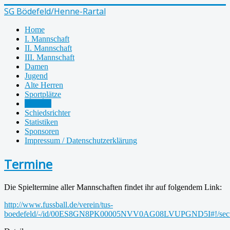
SG Bödefeld/Henne-Rartal
Home
I. Mannschaft
II. Mannschaft
III. Mannschaft
Damen
Jugend
Alte Herren
Sportplätze
Termine
Schiedsrichter
Statistiken
Sponsoren
Impressum / Datenschutzerklärung
Termine
Die Spieltermine aller Mannschaften findet ihr auf folgendem Link:
http://www.fussball.de/verein/tus-
boedefeld/-/id/00ES8GN8PK00005NVV0AG08LVUPGND5I#!/secti