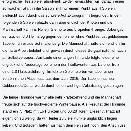
erfolgreiche
Testspiele
absolviert. Leider
erwischten wir
danach einen
schwachen Start in die Saison
mit nur einem Punkt aus 4 Spielen,
vielleicht auch durch das schwere Auftaktprogramm begründet. In den
folgenden 5 Spielen platzte dann aber endlich der Knoten und die
Mannschaft kam ins Rollen. Sie holte aus 5 Spielen 4 Siege. Dabei gab
es
u.a. ein 3:0 Heimsieg gegen den bisher ohne Punktverlust gebliebenen
Tabellenführer aus Schmallenberg. Die Mannschaft hatte sich endlich für
die harte Arbeit belohnt und
gewann durch dieses Bergauf natürlich auch
an Selbstvertrauen. Am Ende einer langen Hinrunde folgte leider eine
unglückliche Niederlage bei einem der Titelfavoriten aus Eslohe, trotz
einer 1:0 Halbzeitführung. Im letzten Spiel feierten wir
aber einen
versöhnlichen Abschluss aus dem Jahr 2016. Der Tabellennachbar
Cobbenrode/Dorlar wurde durch einen wichtigen Arbeitssieg geschlagen.
Die lange Hinrunde war für alle sehr kräftezehrend und die Mannschaft
freute sich auf die hochverdiente Winterpause. Als Resultat der Hinrunde
stand ein 7. Platz mit 16 Punkten und 38:28 Toren. Dieser 7. Platz ist
eigentlich zu wenig, da wir
leider zu viele Punkte unglücklich liegen
ließen. Und trotzdem hatten wir nach dem Fehlstart noch
den Anschluss