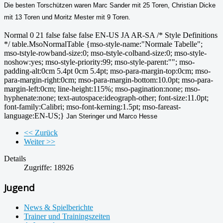
Die besten Torschützen waren Marc Sander mit 25 Toren, Christian Dicke
mit 13 Toren und Moritz Mester mit 9 Toren.
Normal 0 21 false false false EN-US JA AR-SA /* Style Definitions
*/ table.MsoNormalTable {mso-style-name:"Normale Tabelle";
mso-tstyle-rowband-size:0; mso-tstyle-colband-size:0; mso-style-
noshow:yes; mso-style-priority:99; mso-style-parent:""; mso-
padding-alt:0cm 5.4pt 0cm 5.4pt; mso-para-margin-top:0cm; mso-
para-margin-right:0cm; mso-para-margin-bottom:10.0pt; mso-para-
margin-left:0cm; line-height:115%; mso-pagination:none; mso-
hyphenate:none; text-autospace:ideograph-other; font-size:11.0pt;
font-family:Calibri; mso-font-kerning:1.5pt; mso-fareast-
language:EN-US;}
Jan Steringer und Marco Hesse
<< Zurück
Weiter >>
Details
Zugriffe: 18926
Jugend
News & Spielberichte
Trainer und Trainingszeiten