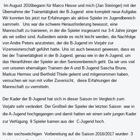
Im August 2016
begann für Marco Hesse und mich (Jan Steringer) mit der
Übernahme der Trainertätigkeit der B-Jugend eine komplett neue Aufgabe.
Wir konnten bis jetzt nur Erfahrungen als aktive Spieler im Jugendbereich
sammeln. Uns war die schwere Herausforderung bewusst, eine
Mannschaft zu trainieren, in der die Spieler insgesamt nur 3-4 Jahre jünger
als wir selbst sind. Außerdem würde es nicht leicht werden, die Nachfolge
von Andre Peters anzutreten, der die B-Jugend im Vorjahr zur
Vizemeisterschaft geführt hatte. Uns ist auch bewusst gewesen, dass es
bei der Trainertätigkeit in der B-Jugend, genau wie in der A-Jugend, um
das Heranführen der Spieler an den Seniorenbereich geht. Da wir uns viel
von unseren ehemaligen Trainern der A und B-Jugend Sascha Brune,
Markus Hermes und Berthold Thiele gelernt und mitgenommen haben,
versuchen wir nun mit voller Zuversicht, diese Erfahrungen der
Mannschaft zu vermitteln.
Der Kader der B-Jugend hat sich in dieser Saison im Vergleich zum
Vorjahr sehr verändert. Der Großteil der Spieler der letzten Saison
war in
die A-Jugend hochgegangen und damit hatten wir einen sehr jungen Kader
zur Verfügung. 9 Spieler kamen aus der
C-Jugend hoch.
In der sechswöchigen
Vorbereitung auf die Saison 2016/2017 wurden
3