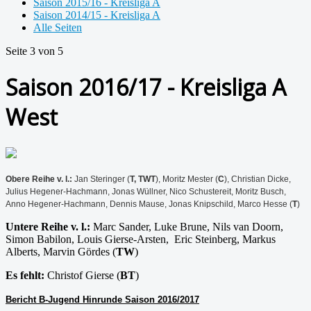
Saison 2015/16 - Kreisliga A
Saison 2014/15 - Kreisliga A
Alle Seiten
Seite 3 von 5
Saison 2016/17 - Kreisliga A
West
Obere Reihe v. l.:
Jan Steringer (
T, TWT
), Moritz Mester (
C
), Christian Dicke,
Julius Hegener-Hachmann, Jonas Wüllner, Nico Schustereit, Moritz Busch,
Anno Hegener-Hachmann, Dennis Mause, Jonas Knipschild, Marco Hesse (
T
)
Untere Reihe v. l.:
Marc Sander, Luke Brune, Nils van Doorn,
Simon Babilon, Louis Gierse-Arsten,
Eric Steinberg, Markus
Alberts, Marvin Gördes (
TW
)
Es fehlt:
Christof Gierse (
BT
)
Bericht B-Jugend Hinrunde Saison 2016/2017