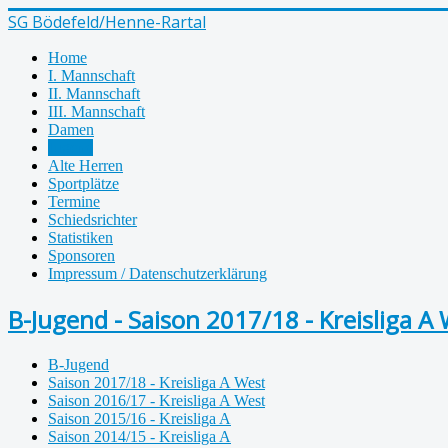
SG Bödefeld/Henne-Rartal
Home
I. Mannschaft
II. Mannschaft
III. Mannschaft
Damen
Jugend
Alte Herren
Sportplätze
Termine
Schiedsrichter
Statistiken
Sponsoren
Impressum / Datenschutzerklärung
B-Jugend - Saison 2017/18 - Kreisliga A
B-Jugend
Saison 2017/18 - Kreisliga A West
Saison 2016/17 - Kreisliga A West
Saison 2015/16 - Kreisliga A
Saison 2014/15 - Kreisliga A