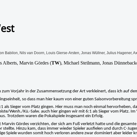
West
on Babilon, Nils van Doorn, Louis Gierse-Arsten, Jonas Wüllner, Julius Hagener, A
 Alberts, Marvin Gördes (
TW
), Michael Steilmann, Jonas Dünnebac
 zum Vorjahr in der Zusammensetzung der Art verkleinert, dass ich auf dem
iningseinheit, so dass man hier kaum von einer guten Saisonvorbereitung s
:1 als Sieger vom Platz gingen. Hier muss man noch einmal hervorheben, da
iste/Wenh./Kü.-Salw. auch hier gingen wir mit 6:1 als Sieger vom Platz. Im 
. Trotzdem waren die Pokalspiele insgesamt ein Erfolg.
t Marvin Gördes verzichten, der sich am Fuß verletzt hatte und die gesamte
Tor stellte. Hinzu kam, dass immer wieder Spieler ausfielen und durch C-Jug
inige Spiele wurden somit hoch verloren andere zwar dominiert aber leider 