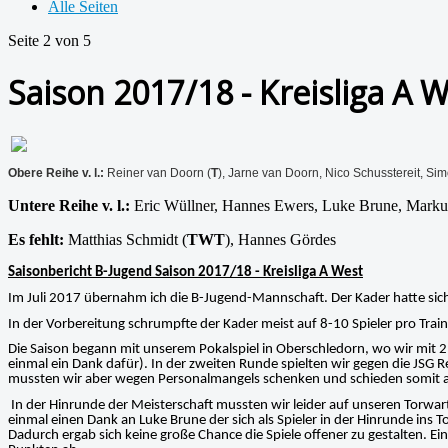
Alle Seiten
Seite 2 von 5
Saison 2017/18 - Kreisliga A 
Obere Reihe v. l.:
Reiner van Doorn (
T
), Jarne van Doorn, Nico Schusstereit, Sim
Untere Reihe v. l.:
Eric Wüllner, Hannes Ewers, Luke Brune, Markus
Es fehlt:
Matthias Schmidt (
TWT
), Hannes Gördes
Saisonbericht B-Jugend Saison 2017/18 - Kreisliga A West
Im Juli 2017 übernahm ich die B-Jugend-Mannschaft. Der Kader hatte sich
In der Vorbereitung schrumpfte der Kader meist auf 8-10 Spieler pro Tra
Die Saison begann mit unserem Pokalspiel in Oberschledorn, wo wir mit 2
einmal ein Dank dafür). In der zweiten Runde spielten wir gegen die JSG Re
mussten wir aber wegen Personalmangels schenken und schieden somit aus
In der Hinrunde der Meisterschaft mussten wir leider auf unseren Torwar
einmal einen Dank an Luke Brune der sich als Spieler in der Hinrunde ins 
Dadurch ergab sich keine große Chance die Spiele offener zu gestalten. E